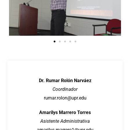
Dr. Rumar Rolón Narváez
Coordinador
rumar.rolon@upr.edu
Amarilys Marrero Torres
Asistente Administrativa
amarilys.marrero1@upr.edu