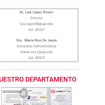
Dr. Luis López Rivera
Director
luis.lopez58@upr.edu
Ext. 89357
Sra. María Ríos De Jesús
Secretaria Administrativa
maria.rios1@upr.edu
Ext. 89325
UESTRO DEPARTAMENTO