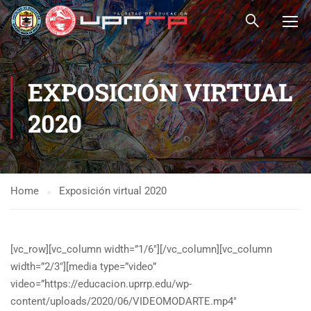
EXPOSICIÓN VIRTUAL
2020
Home
Exposición virtual 2020
[vc_row][vc_column width=”1/6″][/vc_column][vc_column
width=”2/3″][media type=”video”
video=”https://educacion.uprrp.edu/wp-
content/uploads/2020/06/VIDEOMODARTE.mp4″