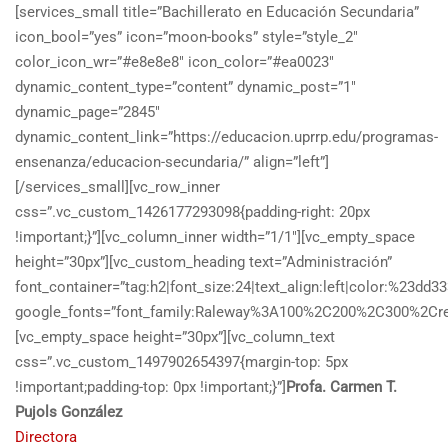
[services_small title=”Bachillerato en Educación Secundaria”
icon_bool=”yes” icon=”moon-books” style=”style_2″
color_icon_wr=”#e8e8e8″ icon_color=”#ea0023″
dynamic_content_type=”content” dynamic_post=”1″
dynamic_page=”2845″
dynamic_content_link=”https://educacion.uprrp.edu/programas-
ensenanza/educacion-secundaria/” align=”left”]
[/services_small][vc_row_inner
css=”.vc_custom_1426177293098{padding-right: 20px
!important;}”][vc_column_inner width=”1/1″][vc_empty_space
height=”30px”][vc_custom_heading text=”Administración”
font_container=”tag:h2|font_size:24|text_align:left|color:%23dd33
google_fonts=”font_family:Raleway%3A100%2C200%2C300%2Cr
[vc_empty_space height=”30px”][vc_column_text
css=”.vc_custom_1497902654397{margin-top: 5px
!important;padding-top: 0px !important;}”]
Profa. Carmen T.
Pujols González
Directora