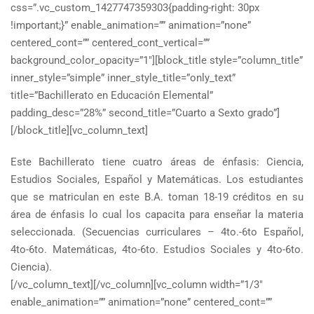
css=”.vc_custom_1427747359303{padding-right: 30px
!important;}” enable_animation=”” animation=”none”
centered_cont=”” centered_cont_vertical=””
background_color_opacity=”1″][block_title style=”column_title”
inner_style=”simple” inner_style_title=”only_text”
title=”Bachillerato en Educación Elemental”
padding_desc=”28%” second_title=”Cuarto a Sexto grado”]
[/block_title][vc_column_text]
Este Bachillerato tiene cuatro áreas de énfasis: Ciencia,
Estudios Sociales, Español y Matemáticas. Los estudiantes
que se matriculan en este B.A. toman 18-19 créditos en su
área de énfasis lo cual los capacita para enseñar la materia
seleccionada. (Secuencias curriculares – 4to.-6to Español,
4to-6to. Matemáticas, 4to-6to. Estudios Sociales y 4to-6to.
Ciencia).
[/vc_column_text][/vc_column][vc_column width=”1/3″
enable_animation=”” animation=”none” centered_cont=””