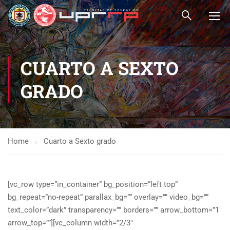
CUARTO A SEXTO
GRADO
Home
Cuarto a Sexto grado
[vc_row type=”in_container” bg_position=”left top”
bg_repeat=”no-repeat” parallax_bg=”” overlay=”” video_bg=””
text_color=”dark” transparency=”” borders=”” arrow_bottom=”1″
arrow_top=””][vc_column width=”2/3″