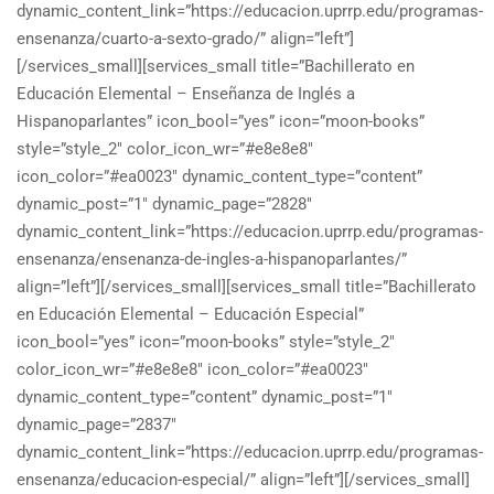
dynamic_content_link=”https://educacion.uprrp.edu/programas-
ensenanza/cuarto-a-sexto-grado/” align=”left”]
[/services_small][services_small title=”Bachillerato en
Educación Elemental – Enseñanza de Inglés a
Hispanoparlantes” icon_bool=”yes” icon=”moon-books”
style=”style_2″ color_icon_wr=”#e8e8e8″
icon_color=”#ea0023″ dynamic_content_type=”content”
dynamic_post=”1″ dynamic_page=”2828″
dynamic_content_link=”https://educacion.uprrp.edu/programas-
ensenanza/ensenanza-de-ingles-a-hispanoparlantes/”
align=”left”][/services_small][services_small title=”Bachillerato
en Educación Elemental – Educación Especial”
icon_bool=”yes” icon=”moon-books” style=”style_2″
color_icon_wr=”#e8e8e8″ icon_color=”#ea0023″
dynamic_content_type=”content” dynamic_post=”1″
dynamic_page=”2837″
dynamic_content_link=”https://educacion.uprrp.edu/programas-
ensenanza/educacion-especial/” align=”left”][/services_small]