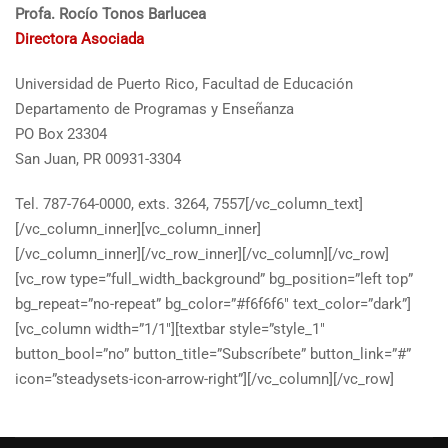
Profa. Rocío Tonos Barlucea
Directora Asociada
Universidad de Puerto Rico, Facultad de Educación
Departamento de Programas y Enseñanza
PO Box 23304
San Juan, PR 00931-3304
Tel. 787-764-0000, exts. 3264, 7557[/vc_column_text]
[/vc_column_inner][vc_column_inner]
[/vc_column_inner][/vc_row_inner][/vc_column][/vc_row]
[vc_row type=”full_width_background” bg_position=”left top”
bg_repeat=”no-repeat” bg_color=”#f6f6f6″ text_color=”dark”]
[vc_column width=”1/1″][textbar style=”style_1″
button_bool=”no” button_title=”Subscríbete” button_link=”#”
icon=”steadysets-icon-arrow-right”][/vc_column][/vc_row]