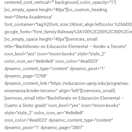
centered_cont_vertical=”” background_color_opacity=”1″]
[vc_empty_space height=”40px”][vc_custom_heading
text=”Oferta Académica”
font_container=”tag:h2|font_size:24|text_align:left|color:%23dd33
google_fonts=”font_family:Raleway%3A100%2C200%2C300%2Cr
[vc_empty_space height=”40px”][services_small
title=”Bachillerato en Educación Elemental – Kinder a Tercero”
icon_bool=”yes” icon=”moon-books” style=”style_2″
color_icon_wr=”#e8e8e8″ icon_color=”#ea0023″
dynamic_content_type=”content” dynamic_post=”1″
dynamic_page=”2768″
dynamic_content_link=”https://educacion.uprrp.edu/programas-
ensenanza/kinder-tercero/” align=”left”][/services_small]
[services_small title=”Bachillerato en Educación Elemental –
Cuarto a Sexto grado” icon_bool=”yes” icon=”moon-books”
style=”style_2″ color_icon_wr=”#e8e8e8″
icon_color=”#ea0023″ dynamic_content_type=”content”
dynamic_post=”1″ dynamic_page=”2807″