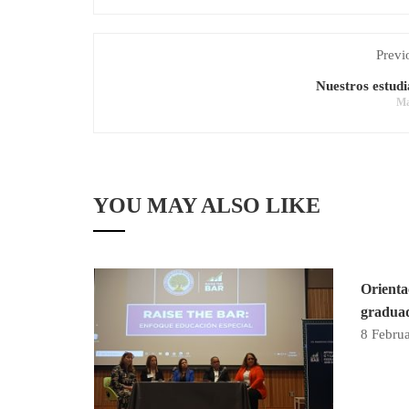
Previ
Nuestros estudia
Ma
YOU MAY ALSO LIKE
n Práctica
Orienta
graduad
8 Febru
tica