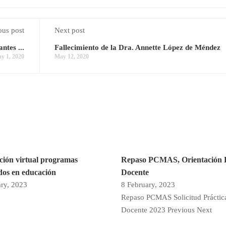
ous post
Next post
ntes ...
Fallecimiento de la Dra. Annette López de Méndez
y 1, 2020
May 12, 2020
ción virtual programas
Repaso PCMAS, Orientación P
os en educación
Docente
ary, 2023
8 February, 2023
Repaso PCMAS Solicitud Práctic
Docente 2023 Previous Next