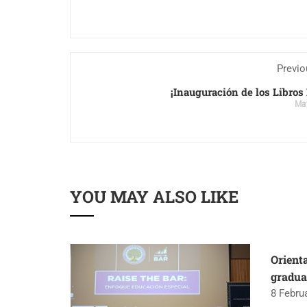
Previo
¡Inauguración de los Libros 
May
YOU MAY ALSO LIKE
ión
Orient
gradua
8 Febru