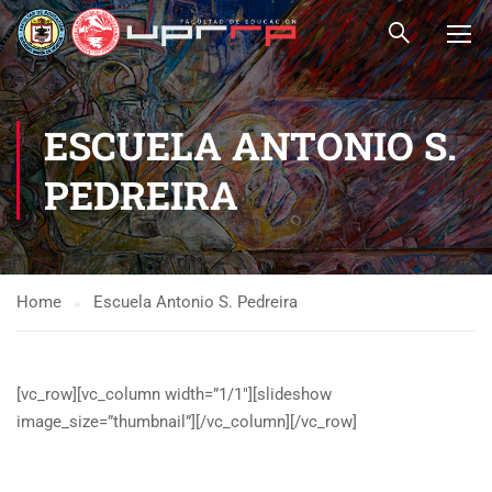
ESCUELA ANTONIO S.
PEDREIRA
Home
Escuela Antonio S. Pedreira
[vc_row][vc_column width=”1/1″][slideshow
image_size=”thumbnail”][/vc_column][/vc_row]