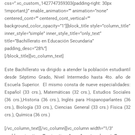
css=”.vc_custom_1427747359303{padding-right: 30px
!important;}” enable_animation=”” animation=”none”
centered_cont=”” centered_cont_vertical=””
background_color_opacity=”1″][block_title style=”column_title”
inner_style=”simple” inner_style_title=”only_text”
title=”Bachillerato en Educación Secundaria”
padding_desc=”28%”]
[/block_title][vc_column_text]
Este Bachillerato va dirigido a atender la población estudiantil
desde Séptimo Grado, Nivel Intermedio hasta 4to. año de
Escuela Superior. El mismo consta de nueve especialidades:
Español (33 crs.), Matemáticas (32 crs.), Estudios Sociales
(36 crs.),Historia (36 crs.), Inglés para Hispanoparlantes (36
crs.), Biología (33 crs.), Ciencias General (33 crs.) Física (32
crs.), Química (36 crs.)
[/vc_column_text][/vc_column][vc_column width=”1/3″