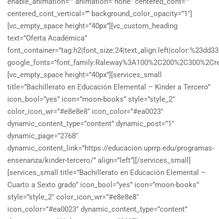
enable_animation=”” animation=”none” centered_cont=””
centered_cont_vertical=”” background_color_opacity=”1″]
[vc_empty_space height=”40px”][vc_custom_heading
text=”Oferta Académica”
font_container=”tag:h2|font_size:24|text_align:left|color:%23dd33
google_fonts=”font_family:Raleway%3A100%2C200%2C300%2Cr
[vc_empty_space height=”40px”][services_small
title=”Bachillerato en Educación Elemental – Kinder a Tercero”
icon_bool=”yes” icon=”moon-books” style=”style_2″
color_icon_wr=”#e8e8e8″ icon_color=”#ea0023″
dynamic_content_type=”content” dynamic_post=”1″
dynamic_page=”2768″
dynamic_content_link=”https://educacion.uprrp.edu/programas-
ensenanza/kinder-tercero/” align=”left”][/services_small]
[services_small title=”Bachillerato en Educación Elemental –
Cuarto a Sexto grado” icon_bool=”yes” icon=”moon-books”
style=”style_2″ color_icon_wr=”#e8e8e8″
icon_color=”#ea0023″ dynamic_content_type=”content”