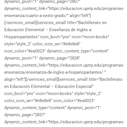
dynamic_post=”1″ dynamic_page=”2807″
dynamic_content_link=”https://educacion.uprrp.edu/programas-
ensenanza/cuarto-a-sexto-grado/” align=”left”]
[/services_small][services_small title=”Bachillerato en
Educación Elemental – Enseñanza de Inglés a
Hispanoparlantes” icon_bool=”yes” icon=”moon-books”
style=”style_2″ color_icon_wr=”#e8e8e8″
icon_color=”#ea0023″ dynamic_content_type=”content”
dynamic_post=”1″ dynamic_page=”2828″
dynamic_content_link=”https://educacion.uprrp.edu/programas-
ensenanza/ensenanza-de-ingles-a-hispanoparlantes/ ”
align=”left”][/services_small][services_small title=”Bachillerato
en Educación Elemental – Educación Especial”
icon_bool=”yes” icon=”moon-books” style=”style_2″
color_icon_wr=”#e8e8e8″ icon_color=”#ea0023″
dynamic_content_type=”content” dynamic_post=”1″
dynamic_page=”2837″
dynamic_content_link=”https://educacion.uprrp.edu/programas-