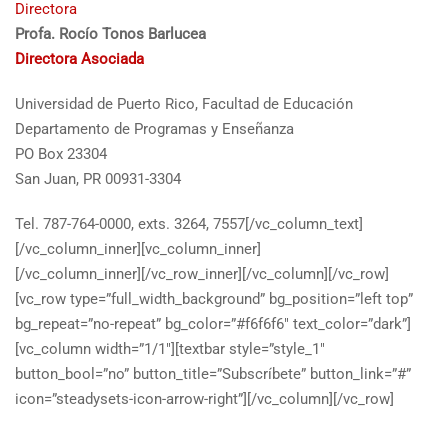
Directora
Profa. Rocío Tonos Barlucea
Directora Asociada
Universidad de Puerto Rico, Facultad de Educación
Departamento de Programas y Enseñanza
PO Box 23304
San Juan, PR 00931-3304
Tel. 787-764-0000, exts. 3264, 7557[/vc_column_text]
[/vc_column_inner][vc_column_inner]
[/vc_column_inner][/vc_row_inner][/vc_column][/vc_row]
[vc_row type=”full_width_background” bg_position=”left top”
bg_repeat=”no-repeat” bg_color=”#f6f6f6″ text_color=”dark”]
[vc_column width=”1/1″][textbar style=”style_1″
button_bool=”no” button_title=”Subscríbete” button_link=”#”
icon=”steadysets-icon-arrow-right”][/vc_column][/vc_row]