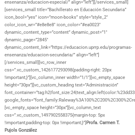
ensenanza/educacion-especial/” align=”left”][/services_small]
[services_small title=”Bachillerato en Educación Secundaria”
icon_bool=”yes” icon=”moon-books” style=”style_2″
color_icon_wr=”#e8e8e8″ icon_color=”#ea0023″
dynamic_content_type=”content” dynamic_post=”1″
dynamic_page=”2845″
dynamic_content_link=”https://educacion.uprrp.edu/programas-
ensenanza/educacion-secundaria/” align=”left”]
[/services_small][vc_row_inner
css=”.vc_custom_1426177293098{padding-right: 20px
!important;}”][vc_column_inner width=”1/1″][vc_empty_space
height=”30px”][vc_custom_heading text=”Administración”
font_container=”tag:h2|font_size:24|text_align:left|color:%23dd33
google_fonts=”font_family:Raleway%3A100%2C200%2C300%2Cr
[vc_empty_space height=”30px”][vc_column_text
css=”.vc_custom_1497902558375{margin-top: 5px
!important;padding-top: 0px !important;}”]
Profa. Carmen T.
Pujols González