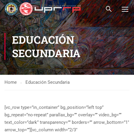
EDUCACIÓN
SECUNDARIA
Home
Educación Secundaria
[vc_row type=”in_container” bg_position=”left top”
bg_repeat=”no-repeat” parallax_bg=”” overlay=”” video_bg=””
text_color=”dark” transparency=”” borders=”” arrow_bottom=”1″
arrow_top=””][vc_column width=”2/3″