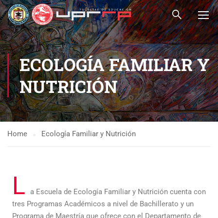
ECOLOGÍA FAMILIAR Y
NUTRICIÓN
Home
Ecología Familiar y Nutrición
L
a Escuela de Ecología Familiar y Nutrición cuenta con
tres Programas Académicos a nivel de Bachillerato y un
Programa de Maestría que ofrece con el Departamento de