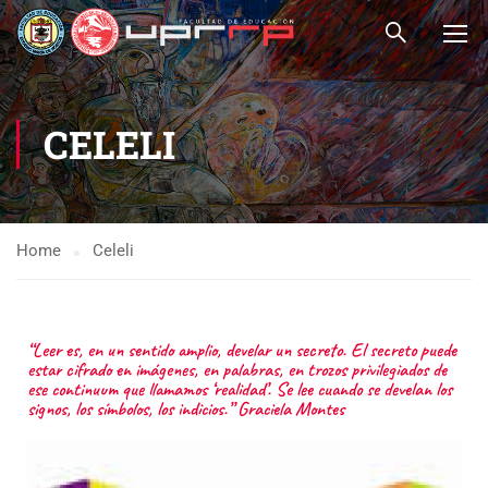
CELELI
Home
Celeli
“Leer es, en un sentido amplio, develar un secreto. El secreto puede
estar cifrado en imágenes, en palabras, en trozos privilegiados de
ese continuum que llamamos ‘realidad’. Se lee cuando se develan los
signos, los símbolos, los indicios.” Graciela Montes