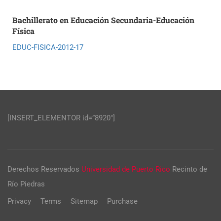
Bachillerato en Educación Secundaria-Educación
Física
EDUC-FISICA-2012-17
[INSERT_ELEMENTOR id=”8920″]
Derechos Reservados
Universidad de Puerto Rico
Recinto de
Río Piedras
Privacy
Terms
Sitemap
Purchase